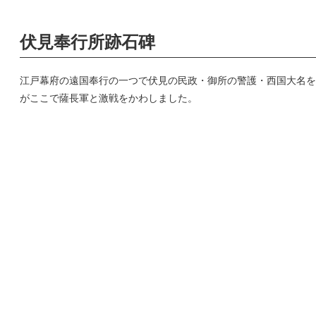
伏見奉行所跡石碑
江戸幕府の遠国奉行の一つで伏見の民政・御所の警護・西国大名を
がここで薩長軍と激戦をかわしました。