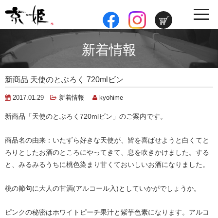
toggle
navig
新着情報
新商品 天使のとぶろく 720mlビン
2017.01.29
新着情報
kyohime
新商品「天使のとぶろく720mlビン」のご案内です。
商品名の由来：いたずら好きな天使が、皆を喜ばせようと白くてと
ろりとしたお酒のところにやってきて、息を吹きかけました。する
と、みるみるうちに桃色染まり甘くておいしいお酒になりました。
桃の節句に大人の甘酒(アルコール入)としていかがでしょうか。
ピンクの秘密はホワイトピーチ果汁と紫芋色素になります。アルコ