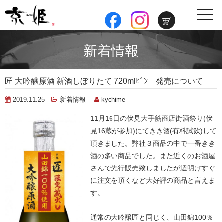
toggle
navig
新着情報
匠 大吟醸原酒 新酒しぼりたて 720mlﾋﾞﾝ 発売について
2019.11.25
新着情報
kyohime
11月16日の伏見大手筋商店街酒祭り(伏
見16蔵が参加)にてきき酒(有料試飲)して
頂きました。弊社３商品の中で一番きき
酒の多い商品でした。また近くのお酒屋
さんで先行販売致しましたが週明けすぐ
に注文を頂くなど大好評の商品と言えま
す。
通常の大吟醸匠と同じく、山田錦100％