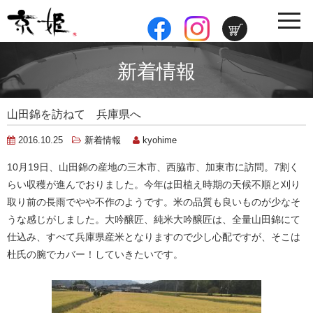
toggle
navig
新着情報
山田錦を訪ねて 兵庫県へ
2016.10.25
新着情報
kyohime
10月19日、山田錦の産地の三木市、西脇市、加東市に訪問。7割く
らい収穫が進んでおりました。今年は田植え時期の天候不順と刈り
取り前の長雨でやや不作のようです。米の品質も良いものが少なそ
うな感じがしました。大吟醸匠、純米大吟醸匠は、全量山田錦にて
仕込み、すべて兵庫県産米となりますので少し心配ですが、そこは
杜氏の腕でカバー！していきたいです。