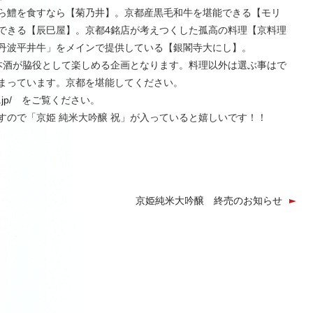
ら鱧を食すなら【菊乃井】。京都産黒毛和牛を堪能できる【モリ
できる【辰巳屋】。京都4銘店が考えつくした孤高の料理【京料理
丹波平井牛」をメインで提供している【銀閣寺大にし】。
本酒が脇役として楽しめる企画となります。料理以外は選ぶ事はで
まっています。京都を堪能してください。
jp/
をご覧ください。
すので「京姫 純米大吟醸 祝」が入っていると嬉しいです！！
京姫純米大吟醸 終売のお知らせ