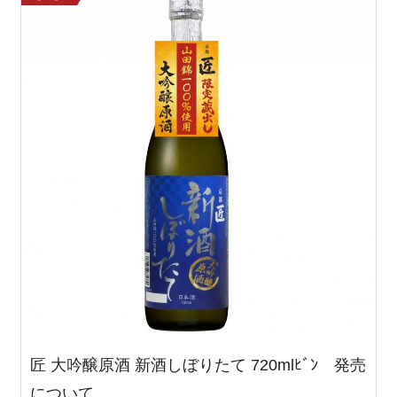
匠 大吟醸原酒 新酒しぼりたて 720mlﾋﾞﾝ 発売
について