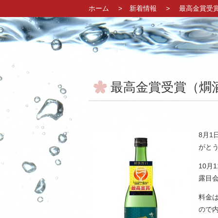
ホーム
新着情報
最高金賞受
最高金賞受賞（燗
8月
がと
10月
露目
料金は
ので