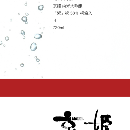
京姫 純米大吟醸
「紫」祝 38％ 桐箱入
り
720ml